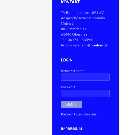
KONTAKT
TV Bommersheim 1891 e.V.
Ansprechpartnerin: Claudia
Meffert
Im Himmrich 11
61440 Oberursel
Tel.: 06171 – 53595
tv.bommersheim@t-online.de
LOGIN
Benutzername
Passwort
Passwort zurücksetzen
IMPRESSUM