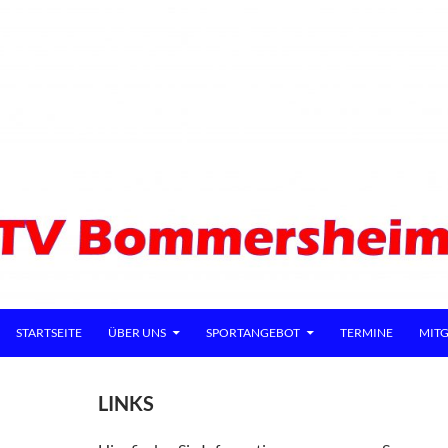
ZUM INHALT SPRINGEN
STARTSEITE
ÜBER UNS
SPORTANGEBOT
TERMINE
MITG
LINKS