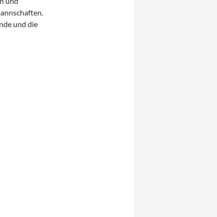
en und
annschaften.
ände und die