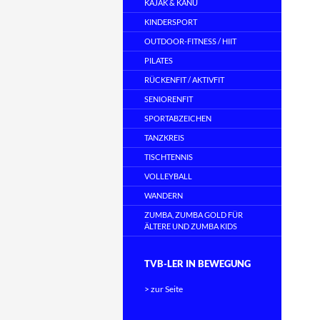
KAJAK & KANU
KINDERSPORT
OUTDOOR-FITNESS / HIIT
PILATES
RÜCKENFIT / AKTIVFIT
SENIORENFIT
SPORTABZEICHEN
TANZKREIS
TISCHTENNIS
VOLLEYBALL
WANDERN
ZUMBA, ZUMBA GOLD FÜR
ÄLTERE UND ZUMBA KIDS
TVB-LER IN BEWEGUNG
> zur Seite