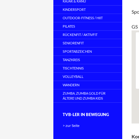
KAJAK & KANU
KINDERSPORT
Spo
OUTDOOR-FITNESS / HIIT
GS 
PILATES
RÜCKENFIT / AKTIVFIT
SENIORENFIT
SPORTABZEICHEN
TANZKREIS
TISCHTENNIS
VOLLEYBALL
WANDERN
ZUMBA, ZUMBA GOLD FÜR
ÄLTERE UND ZUMBA KIDS
TVB-LER IN BEWEGUNG
> zur Seite
Ko