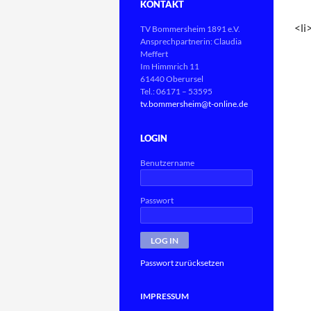
KONTAKT
<li
TV Bommersheim 1891 e.V.
Ansprechpartnerin: Claudia
Meffert
Im Himmrich 11
61440 Oberursel
Tel.: 06171 – 53595
tv.bommersheim@t-online.de
LOGIN
Benutzername
Passwort
Passwort zurücksetzen
IMPRESSUM