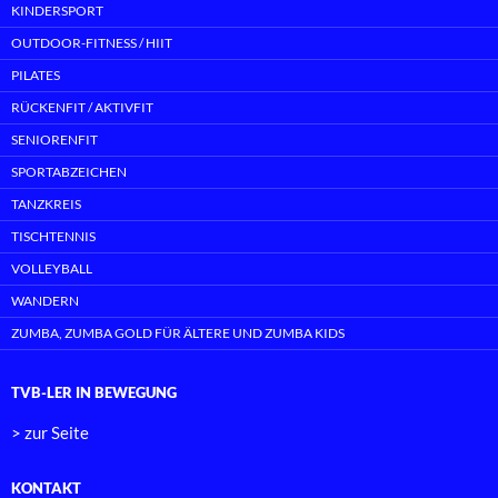
KINDERSPORT
OUTDOOR-FITNESS / HIIT
PILATES
RÜCKENFIT / AKTIVFIT
SENIORENFIT
SPORTABZEICHEN
TANZKREIS
TISCHTENNIS
VOLLEYBALL
WANDERN
ZUMBA, ZUMBA GOLD FÜR ÄLTERE UND ZUMBA KIDS
TVB-LER IN BEWEGUNG
> zur Seite
KONTAKT