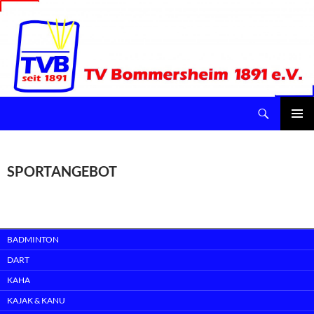
Suchen
TV Bommersheim 1891 e.V.
ZUM
INHALT
Pri
SPRINGEN
Me
SPORTANGEBOT
BADMINTON
DART
KAHA
KAJAK & KANU