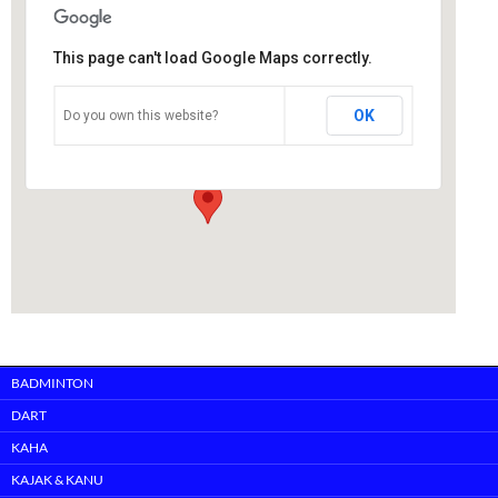
This page can't load Google Maps correctly.
EKS
OK
Do you own this website?
Karl-Herrmann-Flach-Straße 60 - Oberursel
Veranstaltungen
BADMINTON
DART
KAHA
KAJAK & KANU