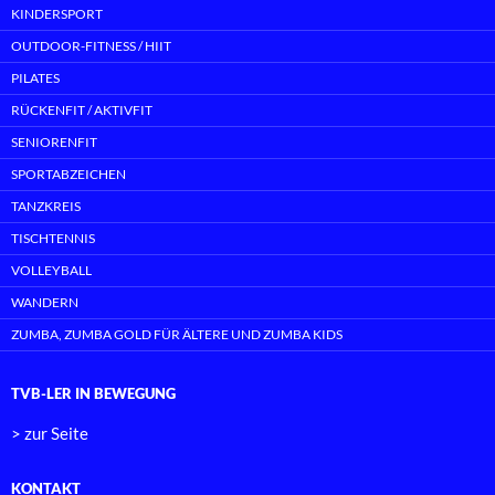
KINDERSPORT
OUTDOOR-FITNESS / HIIT
PILATES
RÜCKENFIT / AKTIVFIT
SENIORENFIT
SPORTABZEICHEN
TANZKREIS
TISCHTENNIS
VOLLEYBALL
WANDERN
ZUMBA, ZUMBA GOLD FÜR ÄLTERE UND ZUMBA KIDS
TVB-LER IN BEWEGUNG
> zur Seite
KONTAKT