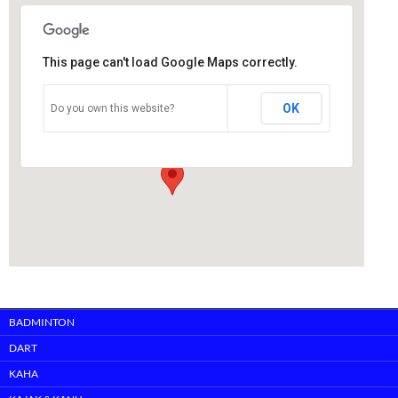
This page can't load Google Maps correctly.
Berufsschulzentrum/Bürgerpark-
Nord
OK
Do you own this website?
Alsfelder Straße 29 - 64289 Darmstadt
Veranstaltungen
BADMINTON
DART
KAHA