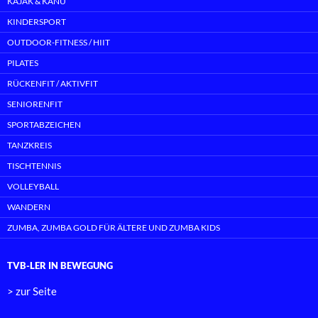
KAJAK & KANU
KINDERSPORT
OUTDOOR-FITNESS / HIIT
PILATES
RÜCKENFIT / AKTIVFIT
SENIORENFIT
SPORTABZEICHEN
TANZKREIS
TISCHTENNIS
VOLLEYBALL
WANDERN
ZUMBA, ZUMBA GOLD FÜR ÄLTERE UND ZUMBA KIDS
TVB-LER IN BEWEGUNG
> zur Seite