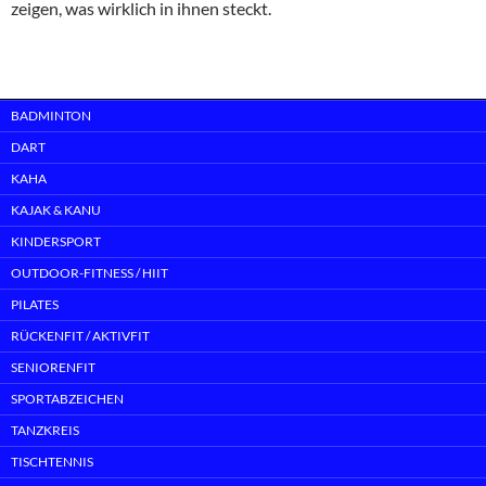
zeigen, was wirklich in ihnen steckt.
BADMINTON
DART
KAHA
KAJAK & KANU
KINDERSPORT
OUTDOOR-FITNESS / HIIT
PILATES
RÜCKENFIT / AKTIVFIT
SENIORENFIT
SPORTABZEICHEN
TANZKREIS
TISCHTENNIS