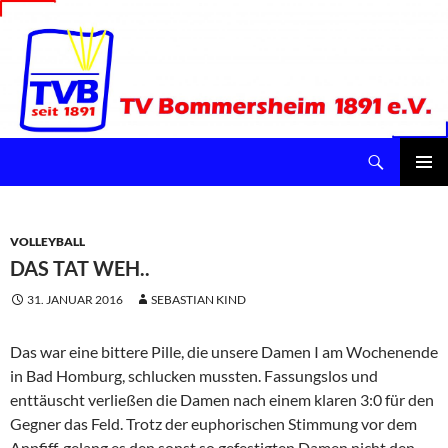
Suchen
TV Bommersheim 1891 e.V.
ZUM
INHALT
Pri
SPRINGEN
Me
VOLLEYBALL
DAS TAT WEH..
31. JANUAR 2016
SEBASTIAN KIND
Das war eine bittere Pille, die unsere Damen I am Wochenende
in Bad Homburg, schlucken mussten. Fassungslos und
enttäuscht verließen die Damen nach einem klaren 3:0 für den
Gegner das Feld. Trotz der euphorischen Stimmung vor dem
Anpfiff, gelang es den sonst so gefestigten Damen nicht den