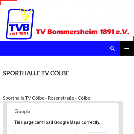
Suchen
TV Bommersheim 1891 e.V.
ZUM
INHALT
Pri
SPRINGEN
Me
SPORTHALLE TV CÖLBE
Sporthalle TV Cölbe - Rosenstraße - Cölbe
This page can't load Google Maps correctly.
Sporthalle TV Cölbe