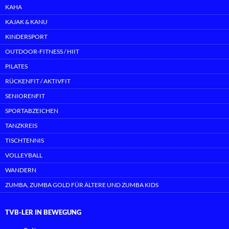
KAHA
KAJAK & KANU
KINDERSPORT
OUTDOOR-FITNESS / HIIT
PILATES
RÜCKENFIT / AKTIVFIT
SENIORENFIT
SPORTABZEICHEN
TANZKREIS
TISCHTENNIS
VOLLEYBALL
WANDERN
ZUMBA, ZUMBA GOLD FÜR ÄLTERE UND ZUMBA KIDS
TVB-LER IN BEWEGUNG