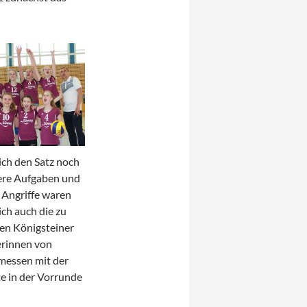
ich den Satz noch
chere Aufgaben und
 Angriffe waren
ich auch die zu
den Königsteiner
erinnen von
messen mit der
te in der Vorrunde