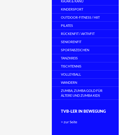
KAJAK & KANU
KINDERSPORT
OUTDOOR-FITNESS / HIIT
PILATES
RÜCKENFIT / AKTIVFIT
SENIORENFIT
SPORTABZEICHEN
TANZKREIS
TISCHTENNIS
VOLLEYBALL
WANDERN
ZUMBA, ZUMBA GOLD FÜR
ÄLTERE UND ZUMBA KIDS
TVB-LER IN BEWEGUNG
> zur Seite