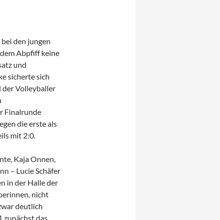
 bei den jungen
 dem Abpfiff keine
satz und
e sicherte sich
 der Volleyballer
n
r Finalrunde
gen die erste als
ls mit 2:0.
nte, Kaja Onnen,
n – Lucie Schäfer
n in der Halle der
berinnen, nicht
zwar deutlich
1 zunächst das