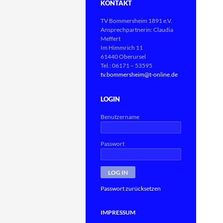
KONTAKT
TV Bommersheim 1891 e.V.
Ansprechpartnerin: Claudia
Meffert
Im Himmrich 11
61440 Oberursel
Tel.: 06171 – 53595
tv.bommersheim@t-online.de
LOGIN
Benutzername
Passwort
Passwort zurücksetzen
IMPRESSUM