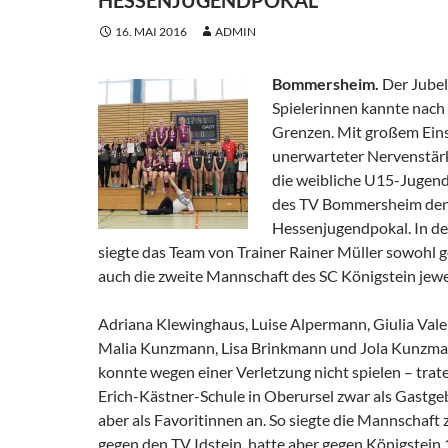
16. MAI 2016
ADMIN
Bommersheim.
Der Jubel
Spielerinnen kannte nach
Grenzen. Mit großem Ein
unerwarteter Nervenstärk
die weibliche U15-Jugend
des TV Bommersheim de
Hessenjugendpokal. In de
siegte das Team von Trainer Rainer Müller sowohl ge
auch die zweite Mannschaft des SC Königstein jewei
Adriana Klewinghaus, Luise Alpermann, Giulia Vale
Malia Kunzmann, Lisa Brinkmann und Jola Kunzman
konnte wegen einer Verletzung nicht spielen – trate
Erich-Kästner-Schule in Oberursel zwar als Gastge
aber als Favoritinnen an. So siegte die Mannschaft 
gegen den TV Idstein, hatte aber gegen Königstein 