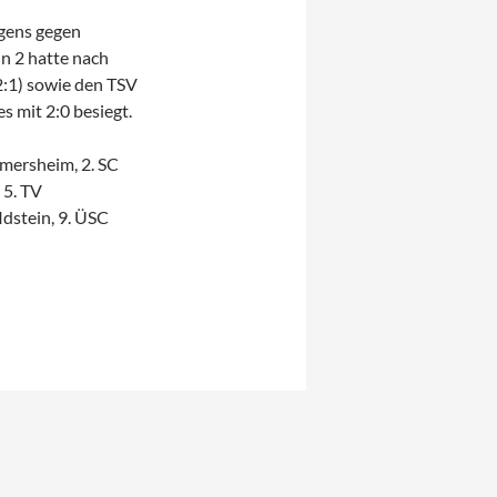
igens gegen
n 2 hatte nach
2:1) sowie den TSV
 mit 2:0 besiegt.
mersheim, 2. SC
 5. TV
Idstein, 9. ÜSC