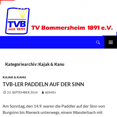
Suchen
TV Bommersheim 1891 e.V.
ZUM
INHALT
Pri
SPRINGEN
Me
Kategoriearchiv: Kajak & Kanu
KAJAK & KANU
TVB-LER PADDELN AUF DER SINN
23. SEPTEMBER 2014
ADMIN
Am Sonntag, den 14.9. waren die Paddler auf der Sinn von
Burgsinn bis Rieneck unterwegs, einem Wanderbach mit