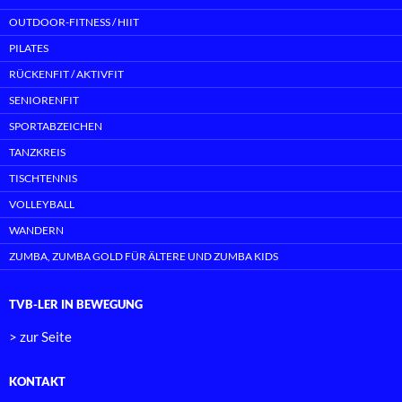
OUTDOOR-FITNESS / HIIT
PILATES
RÜCKENFIT / AKTIVFIT
SENIORENFIT
SPORTABZEICHEN
TANZKREIS
TISCHTENNIS
VOLLEYBALL
WANDERN
ZUMBA, ZUMBA GOLD FÜR ÄLTERE UND ZUMBA KIDS
TVB-LER IN BEWEGUNG
> zur Seite
KONTAKT