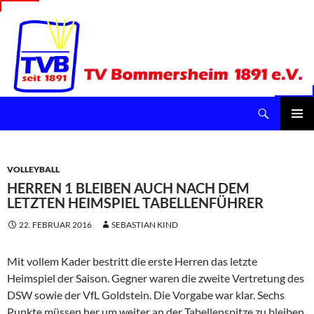
Suchen
TV Bommersheim 1891 e.V.
ZUM
INHALT
Pri
SPRINGEN
Me
VOLLEYBALL
HERREN 1 BLEIBEN AUCH NACH DEM
LETZTEN HEIMSPIEL TABELLENFÜHRER
22. FEBRUAR 2016
SEBASTIAN KIND
Mit vollem Kader bestritt die erste Herren das letzte
Heimspiel der Saison. Gegner waren die zweite Vertretung des
DSW sowie der VfL Goldstein. Die Vorgabe war klar. Sechs
Punkte müssen her um weiter an der Tabellenspitze zu bleiben