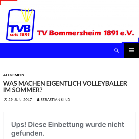
Suchen
TV Bommersheim 1891 e.V.
ZUM
INHALT
Pri
SPRINGEN
Me
ALLGEMEIN
WAS MACHEN EIGENTLICH VOLLEYBALLER
IM SOMMER?
29. JUNI 2017
SEBASTIAN KIND