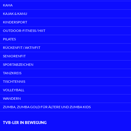
KAHA
KAJAK & KANU
KINDERSPORT
OUTDOOR-FITNESS / HIIT
PILATES
RÜCKENFIT / AKTIVFIT
SENIORENFIT
SPORTABZEICHEN
TANZKREIS
TISCHTENNIS
VOLLEYBALL
WANDERN
ZUMBA, ZUMBA GOLD FÜR ÄLTERE UND ZUMBA KIDS
TVB-LER IN BEWEGUNG