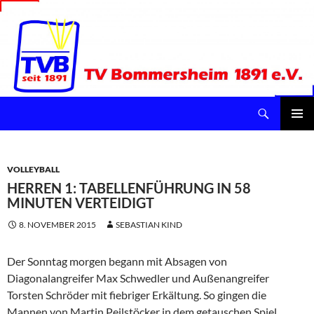
Suchen
TV Bommersheim 1891 e.V.
ZUM
INHALT
Pri
SPRINGEN
Me
VOLLEYBALL
HERREN 1: TABELLENFÜHRUNG IN 58
MINUTEN VERTEIDIGT
8. NOVEMBER 2015
SEBASTIAN KIND
Der Sonntag morgen begann mit Absagen von
Diagonalangreifer Max Schwedler und Außenangreifer
Torsten Schröder mit fiebriger Erkältung. So gingen die
Mannen von Martin Peilstöcker in dem getauschen Spiel